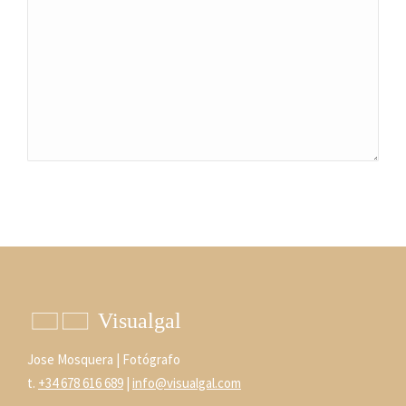
Enviar
Jose Mosquera | Fotógrafo
t.
+34 678 616 689
|
info@visualgal.com