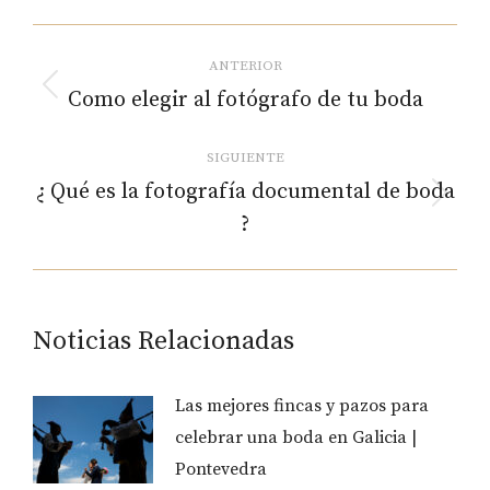
Pinterest
WhatsApp
Facebook
X
LinkedIn
Navegación
ANTERIOR
entre
Como elegir al fotógrafo de tu boda
Publicación
anterior:
SIGUIENTE
publicaciones
¿ Qué es la fotografía documental de boda
Publicación
?
siguiente:
Noticias Relacionadas
Las mejores fincas y pazos para
celebrar una boda en Galicia |
Pontevedra