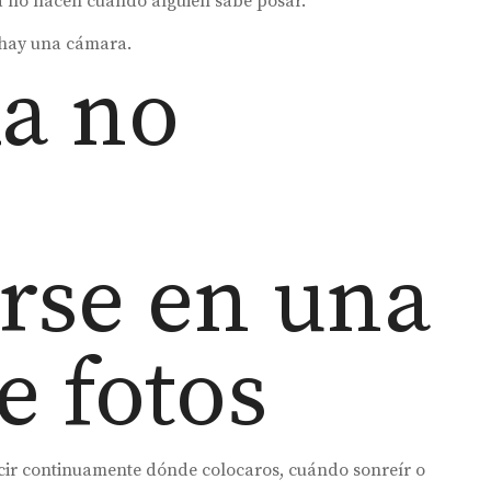
a no nacen cuando alguien sabe posar.
 hay una cámara.
a no
rse en una
e fotos
decir continuamente dónde colocaros, cuándo sonreír o