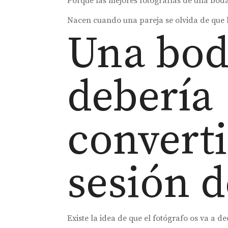
Porque las mejores fotografías de una bod
Nacen cuando una pareja se olvida de que
Una bod
debería
converti
sesión d
Existe la idea de que el fotógrafo os va a 