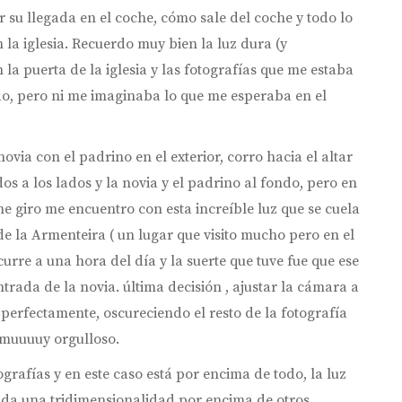
ar su llegada en el coche, cómo sale del coche y todo lo
 la iglesia. Recuerdo muy bien la luz dura (y
la puerta de la iglesia y las fotografías que me estaba
o, pero ni me imaginaba lo que me esperaba en el
via con el padrino en el exterior, corro hacia el altar
dos a los lados y la novia y el padrino al fondo, pero en
me giro me encuentro con esta increíble luz que se cuela
de la Armenteira ( un lugar que visito mucho pero en el
curre a una hora del día y la suerte que tuve fue que ese
rada de la novia. última decisión , ajustar la cámara a
 perfectamente, oscureciendo el resto de la fotografía
y muuuuy orgulloso.
grafías y en este caso está por encima de todo, la luz
le da una tridimensionalidad por encima de otros