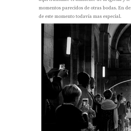
momentos parecidos de otras bodas. En defi
de este momento todavía mas especial.