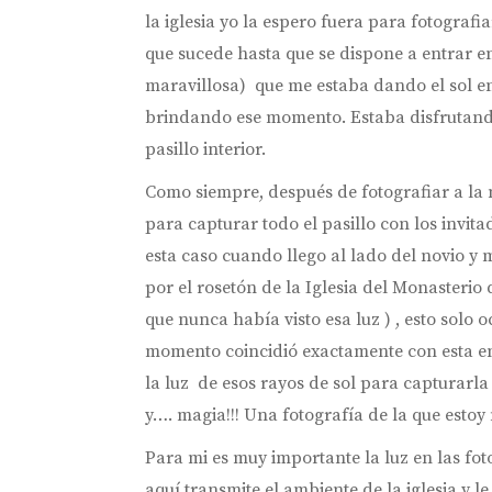
la iglesia yo la espero fuera para fotografi
que sucede hasta que se dispone a entrar en
maravillosa) que me estaba dando el sol en 
brindando ese momento. Estaba disfrutand
pasillo interior.
Como siempre, después de fotografiar a la no
para capturar todo el pasillo con los invita
esta caso cuando llego al lado del novio y 
por el rosetón de la Iglesia del Monasterio 
que nunca había visto esa luz ) , esto solo o
momento coincidió exactamente con esta ent
la luz de esos rayos de sol para capturarla
y…. magia!!! Una fotografía de la que esto
Para mi es muy importante la luz en las foto
aquí transmite el ambiente de la iglesia y 