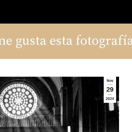
e gusta esta fotografí
Nov
29
2024