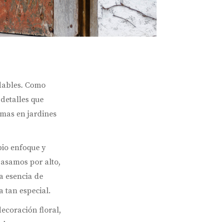
idables. Como
detalles que
imas en jardines
pio enfoque y
pasamos por alto,
la esencia de
a tan especial.
decoración floral,