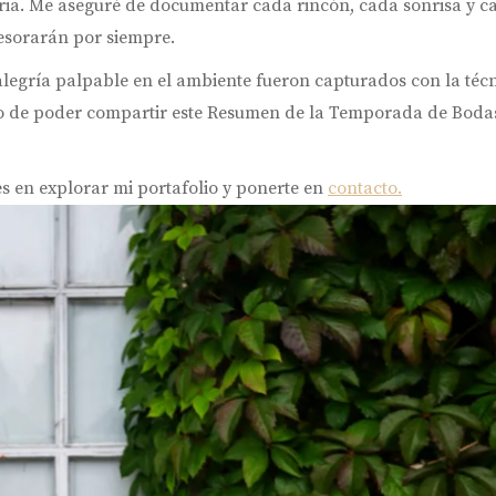
ria. Me aseguré de documentar cada rincón, cada sonrisa y ca
esorarán por siempre.
a alegría palpable en el ambiente fueron capturados con la técn
do de poder compartir este Resumen de la Temporada de Bodas 
s en explorar mi portafolio y ponerte en
contacto.