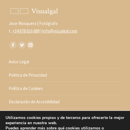
Jose Mosquera | Fotógrafo
t.
+34 678 616 689
|
info@visualgal.com
Encuéntranos en:
Facebook
Vimeo
Instagram
page
page
page
Aviso Legal
opens
opens
opens
in
in
in
Politica de Privacidad
new
new
new
window
window
window
Política de Cookies
Declaración de Accesibilidad
Mapa Web
Utilizamos cookies propias y de terceros para ofrecerte la mejor
experiencia en nuestra web.
Puedes aprender más sobre qué cookies utilizamos o