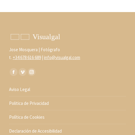
Jose Mosquera | Fotógrafo
t.
+34 678 616 689
|
info@visualgal.com
Encuéntranos en:
Facebook
Vimeo
Instagram
page
page
page
Aviso Legal
opens
opens
opens
in
in
in
Politica de Privacidad
new
new
new
window
window
window
Política de Cookies
Declaración de Accesibilidad