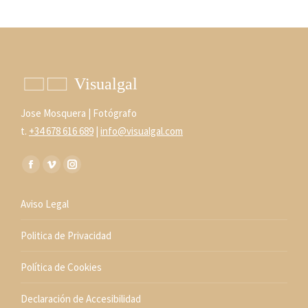
Jose Mosquera | Fotógrafo
t.
+34 678 616 689
|
info@visualgal.com
Encuéntranos en:
Facebook
Vimeo
Instagram
page
page
page
Aviso Legal
opens
opens
opens
in
in
in
Politica de Privacidad
new
new
new
window
window
window
Política de Cookies
Declaración de Accesibilidad