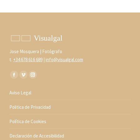
Jose Mosquera | Fotógrafo
t.
+34 678 616 689
|
info@visualgal.com
Encuéntranos en:
Facebook
Vimeo
Instagram
page
page
page
Aviso Legal
opens
opens
opens
in
in
in
Politica de Privacidad
new
new
new
window
window
window
Política de Cookies
Declaración de Accesibilidad