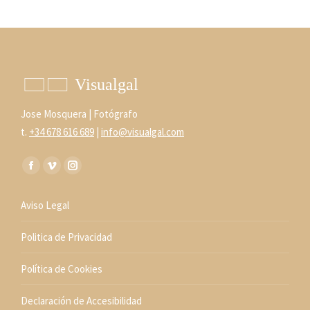
Jose Mosquera | Fotógrafo
t.
+34 678 616 689
|
info@visualgal.com
Encuéntranos en:
Facebook
Vimeo
Instagram
page
page
page
Aviso Legal
opens
opens
opens
in
in
in
Politica de Privacidad
new
new
new
window
window
window
Política de Cookies
Declaración de Accesibilidad