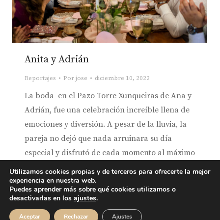
Anita y Adrián
Reportajes
Por
jose
diciembre 10, 2022
La boda en el Pazo Torre Xunqueiras de Ana y
Adrián, fue una celebración increíble llena de
emociones y diversión. A pesar de la lluvia, la
pareja no dejó que nada arruinara su día
especial y disfrutó de cada momento al máximo
( el tiempo es lo único que no se puede
Utilizamos cookies propias y de terceros para ofrecerte la mejor
experiencia en nuestra web.
controlar e… «si…
Puedes aprender más sobre qué cookies utilizamos o
desactivarlas en los
ajustes
.
Visualgal © 2023
Aceptar
Rechazar
Ajustes