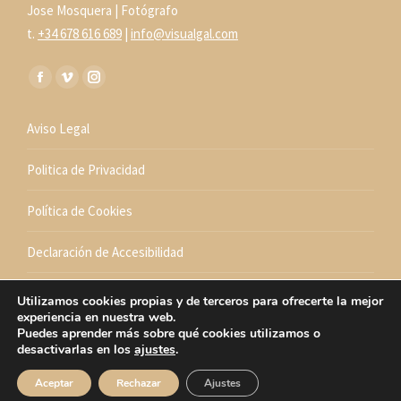
Jose Mosquera | Fotógrafo
t.
+34 678 616 689
|
info@visualgal.com
Encuéntranos en:
Facebook
Vimeo
Instagram
page
page
page
Aviso Legal
opens
opens
opens
in
in
in
Politica de Privacidad
new
new
new
window
window
window
Política de Cookies
Declaración de Accesibilidad
Mapa Web
Utilizamos cookies propias y de terceros para ofrecerte la mejor
experiencia en nuestra web.
Puedes aprender más sobre qué cookies utilizamos o
desactivarlas en los
ajustes
.
Visualgal © 2023
Aceptar
Rechazar
Ajustes